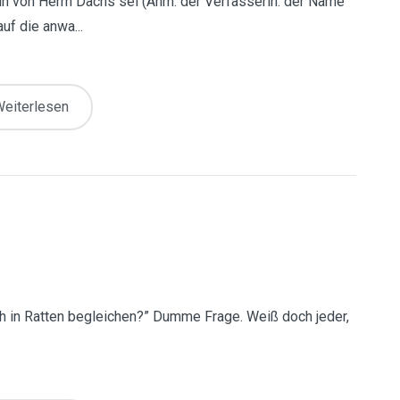
tin von Herrn Dachs sei (Anm. der Verfasserin: der Name
uf die anwa...
eiterlesen
ch in Ratten begleichen?” Dumme Frage. Weiß doch jeder,