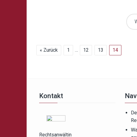
W
« Zurück
1
…
12
13
14
Kontakt
Nav
De
Re
Wa
Rechtsanwältin