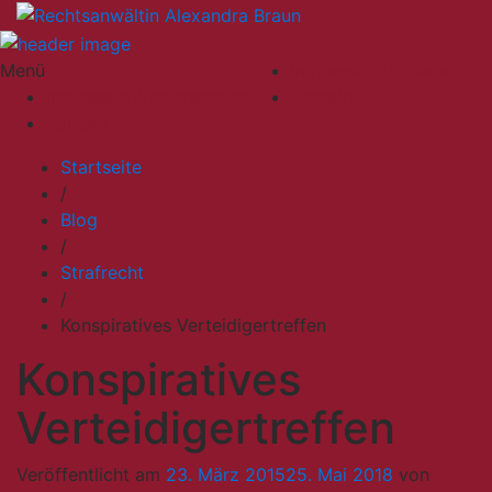
Menü
Impressum/Datenschutz
Impressum/Datenschutz
Kontakt
Kontakt
Startseite
/
Blog
/
Strafrecht
/
Konspiratives Verteidigertreffen
Konspiratives
Verteidigertreffen
Veröffentlicht am
23. März 2015
25. Mai 2018
von