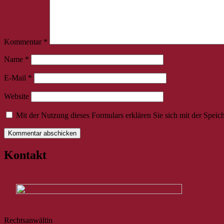
Kommentar
*
Name
*
E-Mail
*
Website
Mit der Nutzung dieses Formulars erklären Sie sich mit der Spei
Kontakt
Rechtsanwältin