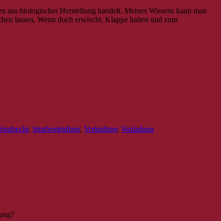
en aus biologischer Herstellung handelt. Meines Wissens kann man
ischen lassen. Wenn doch erwischt, Klappe halten und zum
Strafrecht
,
Strafverteidiger
,
Verteidiger
,
Vorladung
rung?