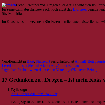
Liebe Erwerber von Drogen aller Art: Es wird sich im Stra
für seine Cannabisplantage auch noch nicht das
Biosiegel
beantragen.
Strafverteidiger.
Im Knast ist es mit veganem Bio-Essen nämlich auch bisweilen schwi
Veröffentlicht in
Blog
,
Strafrecht
Verschlagwortet
Anwalt
,
Betäubungs
Lesetipp – Lesen Sie mal wieder was
Jugendstrafrecht – wozu denn einen Verteidiger?
Beitrags-
Navigation
17 Gedanken zu „
Drogen – Ist mein Koks 
Bylle
sagt:
27. Oktober 2016 um 1:46 Uhr
Boah, sag bloß – im Knast kochen sie für die kleinen, sehr spe