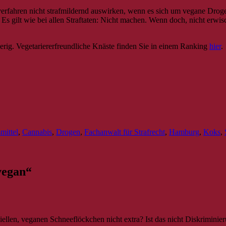
fverfahren nicht strafmildernd auswirken, wenn es sich um vegane Drog
 Es gilt wie bei allen Straftaten: Nicht machen. Wenn doch, nicht erw
erig. Vegetariererfreundliche Knäste finden Sie in einem Ranking
hier
.
mittel
,
Cannabis
,
Drogen
,
Fachanwalt für Strafrecht
,
Hamburg
,
Koks
,
vegan
“
ziellen, veganen Schneeflöckchen nicht extra? Ist das nicht Diskriminie