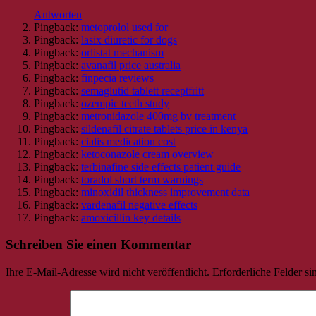
Antworten
Pingback:
metoprolol used for
Pingback:
lasix diuretic for dogs
Pingback:
orlistat mechanism
Pingback:
avanafil price australia
Pingback:
finpecia reviews
Pingback:
semaglutid tablett receptfritt
Pingback:
ozempic teeth study
Pingback:
metronidazole 400mg bv treatment
Pingback:
sildenafil citrate tablets price in kenya
Pingback:
cialis medication cost
Pingback:
ketoconazole cream overview
Pingback:
terbinafine side effects patient guide
Pingback:
toradol short term warnings
Pingback:
minoxidil thickness improvement data
Pingback:
vardenafil negative effects
Pingback:
amoxicillin key details
Schreiben Sie einen Kommentar
Ihre E-Mail-Adresse wird nicht veröffentlicht.
Erforderliche Felder si