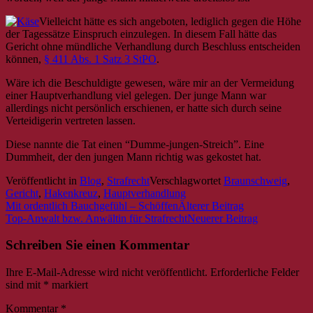
Vielleicht hätte es sich angeboten, lediglich gegen die Höhe
der Tagessätze Einspruch einzulegen. In diesem Fall hätte das
Gericht ohne mündliche Verhandlung durch Beschluss entscheiden
können,
§ 411 Abs. 1 Satz 3 StPO
.
Wäre ich die Beschuldigte gewesen, wäre mir an der Vermeidung
einer Hauptverhandlung viel gelegen. Der junge Mann war
allerdings nicht persönlich erschienen, er hatte sich durch seine
Verteidigerin vertreten lassen.
Diese nannte die Tat einen “Dumme-jungen-Streich”. Eine
Dummheit, der den jungen Mann richtig was gekostet hat.
Veröffentlicht in
Blog
,
Strafrecht
Verschlagwortet
Braunschweig
,
Gericht
,
Hakenkreuz
,
Hauptverhandlung
Mit ordentlich Bauchgefühl – Schöffen
Top-Anwalt bzw. Anwältin für Strafrecht
Beitrags-
Navigation
Schreiben Sie einen Kommentar
Ihre E-Mail-Adresse wird nicht veröffentlicht.
Erforderliche Felder
sind mit
*
markiert
Kommentar
*