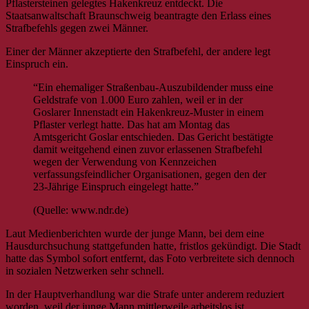
Pflastersteinen gelegtes Hakenkreuz entdeckt. Die
Staatsanwaltschaft Braunschweig beantragte den Erlass eines
Strafbefehls gegen zwei Männer.
Einer der Männer akzeptierte den Strafbefehl, der andere legt
Einspruch ein.
“Ein ehemaliger Straßenbau-Auszubildender muss eine
Geldstrafe von 1.000 Euro zahlen, weil er in der
Goslarer Innenstadt ein Hakenkreuz-Muster in einem
Pflaster verlegt hatte. Das hat am Montag das
Amtsgericht Goslar entschieden. Das Gericht bestätigte
damit weitgehend einen zuvor erlassenen Strafbefehl
wegen der Verwendung von Kennzeichen
verfassungsfeindlicher Organisationen, gegen den der
23-Jährige Einspruch eingelegt hatte.”
(Quelle: www.ndr.de)
Laut Medienberichten wurde der junge Mann, bei dem eine
Hausdurchsuchung stattgefunden hatte, fristlos gekündigt. Die Stadt
hatte das Symbol sofort entfernt, das Foto verbreitete sich dennoch
in sozialen Netzwerken sehr schnell.
In der Hauptverhandlung war die Strafe unter anderem reduziert
worden, weil der junge Mann mittlerweile arbeitslos ist.