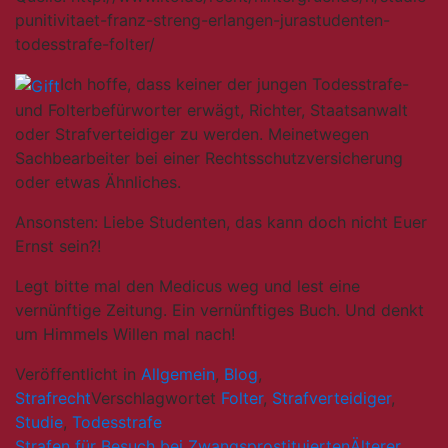
punitivitaet-franz-streng-erlangen-jurastudenten-
todesstrafe-folter/
Ich hoffe, dass keiner der jungen Todesstrafe-
und Folterbefürworter erwägt, Richter, Staatsanwalt
oder Strafverteidiger zu werden. Meinetwegen
Sachbearbeiter bei einer Rechtsschutzversicherung
oder etwas Ähnliches.
Ansonsten: Liebe Studenten, das kann doch nicht Euer
Ernst sein?!
Legt bitte mal den Medicus weg und lest eine
vernünftige Zeitung. Ein vernünftiges Buch. Und denkt
um Himmels Willen mal nach!
Veröffentlicht in
Allgemein
,
Blog
,
Strafrecht
Verschlagwortet
Folter
,
Strafverteidiger
,
Studie
,
Todesstrafe
Strafen für Besuch bei Zwangsprostituierten