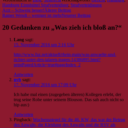
Hamburg Eimsbüttel Strafverteidiger
,
Strafverteidigung
Arzt – Schweig besser!
Rainer Wendt – weniger ist mehr
Beitrags-
Navigation
20 Gedanken zu „
Was zieh ich bloß an?
“
Lang
sagt:
15. November 2016 um 2:16 Uhr
http://www.faz.net/aktuell/rhein-main/was-anwaelte-und-
richter-unter-den-talaren-tragen-14386895.html?
printPagedArticle=true#pageIndex_2
Antworten
nvb
sagt:
17. November 2016 um 17:09 Uhr
Ich habe mal einen (zugegeben älteren) Kollegen erlebt, der
trug seine Robe unter seinem Blouson. Das sah auch nicht so
hip aus:)
Antworten
Pingback:
Wochenspiegel für die 46. KW, das war der Betrug
des Anwalts, die Kleidung des Anwalts und die RSV als