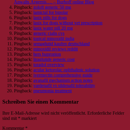
Anwalts Ärgernis…. – Burhoff online Blog
Pingback:
zoloft generic 50 mg
Pingback:
lamictal for bipolar
Pingback:
lasix pills for dogs
Pingback:
lasix for dogs without vet prescription
Pingback:
lasix water pill 20 mg
Pingback:
generic cialis cvs
Pingback:
topical minoxidil india
Pingback:
semaglutid kaufen deutschland
Pingback:
minoxidil reviews reddit
Pingback:
hers bupropion
Pingback:
liraglutide generic cost
Pingback:
toradol overview
Pingback:
acular ketorolac ophthalmic solution
Pingback:
ivermectin comprehensive guide
Pingback:
avanafil mechanism action notes
Pingback:
vardenafil vs sildenafil tolerability
Pingback:
pneumonia treatment
Schreiben Sie einen Kommentar
Ihre E-Mail-Adresse wird nicht veröffentlicht.
Erforderliche Felder
sind mit
*
markiert
Kommentar
*