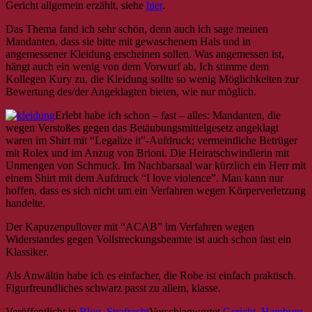
Gericht allgemein erzählt, siehe
hier
.
Das Thema fand ich sehr schön, denn auch ich sage meinen
Mandanten, dass sie bitte mit gewaschenem Hals und in
angemessener Kleidung erscheinen sollen. Was angemessen ist,
hängt auch ein wenig von dem Vorwurf ab. Ich stimme dem
Kollegen Kury zu, die Kleidung sollte so wenig Möglichkeiten zur
Bewertung des/der Angeklagten bieten, wie nur möglich.
Erlebt habe ich schon – fast – alles: Mandanten, die
wegen Verstoßes gegen das Betäubungsmittelgesetz angeklagt
waren im Shirt mit “Legalize it”-Aufdruck; vermeintliche Betrüger
mit Rolex und im Anzug von Brioni. Die Heiratschwindlerin mit
Unmengen von Schmuck. Im Nachbarsaal war kürzlich ein Herr mit
einem Shirt mit dem Aufdruck “I love violence”. Man kann nur
hoffen, dass es sich nicht um ein Verfahren wegen Körperverletzung
handelte.
Der Kapuzenpullover mit “ACAB” im Verfahren wegen
Widerstandes gegen Vollstreckungsbeamte ist auch schon fast ein
Klassiker.
Als Anwältin habe ich es einfacher, die Robe ist einfach praktisch.
Figurfreundliches schwarz passt zu allem, klasse.
Veröffentlicht in
Blog
,
Strafrecht
Verschlagwortet
Gericht
,
Hamburg
,