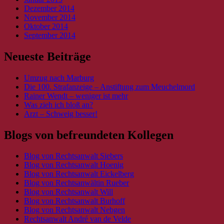
Dezember 2014
November 2014
Oktober 2014
September 2014
Neueste Beiträge
Umzug nach Marburg
Die 100. Strafanzeige – Anstiftung zum Meuchelmord
Rainer Wendt – weniger ist mehr
Was zieh ich bloß an?
Arzt – Schweig besser!
Blogs von befreundeten Kollegen
Blog von Rechtsanwalt Siebers
Blog von Rechtsanwalt Hoenig
Blog von Rechtsanwalt Eickelberg
Blog von Rechtsanwältin Rueber
Blog von Rechtsanwalt Will
Blog von Rechtsanwalt Burhoff
Blog von Rechtsanwalt Nebgen
Rechtsanwalt André van de Velde