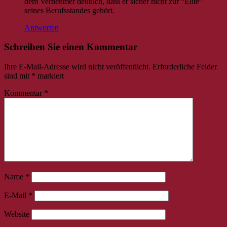
dem Vernehmer deutlich, dass er sicher nicht zur “Elite”
seines Berufsstandes gehört.
Antworten
Schreiben Sie einen Kommentar
Ihre E-Mail-Adresse wird nicht veröffentlicht.
Erforderliche Felder
sind mit
*
markiert
Kommentar
*
Name
*
E-Mail
*
Website