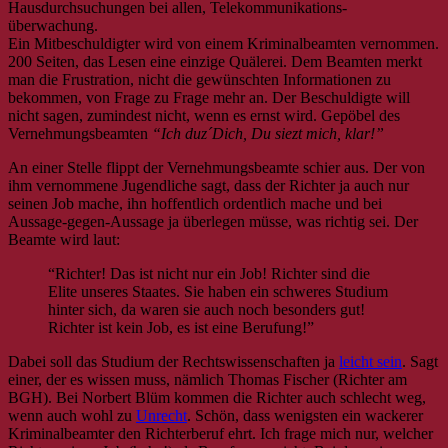
Hausdurchsuchungen bei allen, Telekommunikations-
überwach
Ein Mitbeschuldigter wird von einem Kriminalbeamten vernommen.
200 Seiten, das Lesen eine einzige Quälerei. Dem Beamten merkt
man die Frustration, nicht die gewünschten Informationen zu
bekommen, von Frage zu Frage mehr an. Der Beschuldigte will
nicht sagen, zumindest nicht, wenn es ernst wird. Gepöbel des
Vernehmungsbeamten
“Ich duz´Dich, Du siezt mich, klar!”
An einer Stelle flippt der Vernehmungsbeamte schier aus. Der von
ihm vernommene Jugendliche sagt, dass der Richter ja auch nur
seinen Job mache, ihn hoffentlich ordentlich mache und bei
Aussage-gegen-Aussage ja überlegen müsse, was richtig sei. Der
Beamte wird laut:
“Richter! Das ist nicht nur ein Job! Richter sind die
Elite unseres Staates. Sie haben ein schweres Studium
hinter sich, da waren sie auch noch besonders gut!
Richter ist kein Job, es ist eine Berufung!”
Dabei soll das Studium der Rechtswissenschaften ja
leicht sein
. Sagt
einer, der es wissen muss, nämlich Thomas Fischer (Richter am
BGH). Bei Norbert Blüm kommen die Richter auch schlecht weg,
wenn auch wohl zu
Unrecht
. Schön, dass wenigsten ein wackerer
Kriminalbeamter den Richterberuf ehrt. Ich frage mich nur, welcher