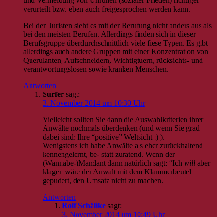
und Vermeidung von Unruhen (sozialer Frieden) richtiger
verurteilt bzw. eben auch freigesprochen werden kann.
Bei den Juristen sieht es mit der Berufung nicht anders aus als
bei den meisten Berufen. Allerdings finden sich in dieser
Berufsgruppe überdurchschnittlich viele fiese Typen. Es gibt
allerdings auch andere Gruppen mit einer Konzentration von
Querulanten, Aufschneidern, Wichtigtuern, rücksichts- und
verantwortungslosen sowie kranken Menschen.
Antworten
Surfer
sagt:
3. November 2014 um 10:30 Uhr
Vielleicht sollten Sie dann die Auswahlkriterien ihrer
Anwälte nochmals überdenken (und wenn Sie grad
dabei sind: Ihre “positive” Weltsicht ;) ).
Wenigstens ich habe Anwälte als eher zurückhaltend
kennengelernt, be- statt zuratend. Wenn der
(Wannabe-)Mandant dann natürlich sagt: “Ich
will
aber
klagen wäre der Anwalt mit dem Klammerbeutel
gepudert, den Umsatz nicht zu machen.
Antworten
Rolf Schälike
sagt:
3. November 2014 um 10:49 Uhr