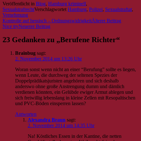
Veröffentlicht in
Blog
,
Hamburg kriminell
,
Sexualstrafrecht
Verschlagwortet
Hamburg
,
Polizei
,
Sexualstraftat
,
Vernehmung
Kontrolle auf hessisch – Ordnungswidrigkeit
Nice try
Beitrags-
Navigation
23 Gedanken zu „
Berufene Richter
“
Brainbug
sagt:
2. November 2014 um 13:26 Uhr
Woran sonst wenn nicht an einer “Berufung” sollte es liegen,
wenn Leute, die durchweg der seltenen Spezies der
Doppelprädikatsjuristen angehören und sich deshalb
anderswo ohne große Anstrengung dumm und dämlich
verdienen könnten, ein Gelübde ewiger Armut ablegen und
sich freiwillig lebenslang in kleine Zellen mit Resopaltischen
und PVC-Böden einsperren lassen?
Antworten
Alexandra Braun
sagt:
2. November 2014 um 14:35 Uhr
Na! Köstliches Essen in der Kantine, die netten