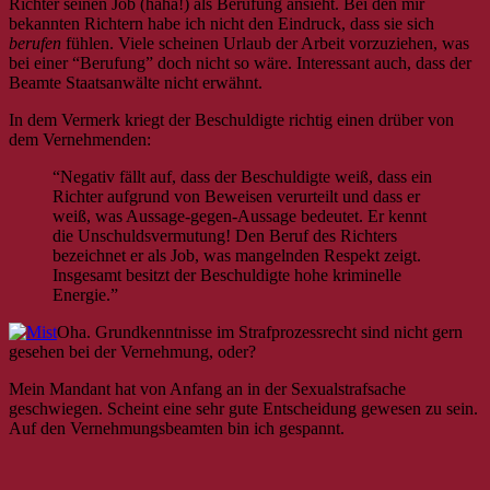
Richter seinen Job (haha!) als Berufung ansieht. Bei den mir
bekannten Richtern habe ich nicht den Eindruck, dass sie sich
berufen
fühlen. Viele scheinen Urlaub der Arbeit vorzuziehen, was
bei einer “Berufung” doch nicht so wäre. Interessant auch, dass der
Beamte Staatsanwälte nicht erwähnt.
In dem Vermerk kriegt der Beschuldigte richtig einen drüber von
dem Vernehmenden:
“Negativ fällt auf, dass der Beschuldigte weiß, dass ein
Richter aufgrund von Beweisen verurteilt und dass er
weiß, was Aussage-gegen-Aussage bedeutet. Er kennt
die Unschuldsvermutung! Den Beruf des Richters
bezeichnet er als Job, was mangelnden Respekt zeigt.
Insgesamt besitzt der Beschuldigte hohe kriminelle
Energie.”
Oha. Grundkenntnisse im Strafprozessrecht sind nicht gern
gesehen bei der Vernehmung, oder?
Mein Mandant hat von Anfang an in der Sexualstrafsache
geschwiegen. Scheint eine sehr gute Entscheidung gewesen zu sein.
Auf den Vernehmungsbeamten bin ich gespannt.