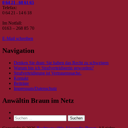
0 64 21 - 68 61 65
Telefax:
0 64 21 - 14 6 18
Im Notfall:
0163 – 268 85 70
E-Mail schreiben
Navigation
Denken Sie dran: Sie haben das Recht zu schweigen
Warum bin ich Strafverteidigerin geworden?
Strafverteidigung ist Vertrauenssache.
Kontakt
Beiträge
Impressum/Datenschutz
Anwältin Braun im Netz
Suche
nach: