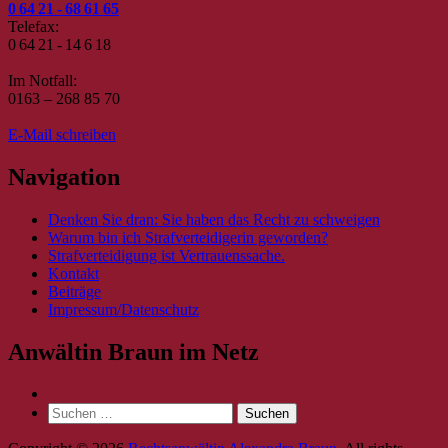
0 64 21 - 68 61 65
Telefax:
0 64 21 - 14 6 18
Im Notfall:
0163 – 268 85 70
E-Mail schreiben
Navigation
Denken Sie dran: Sie haben das Recht zu schweigen
Warum bin ich Strafverteidigerin geworden?
Strafverteidigung ist Vertrauenssache.
Kontakt
Beiträge
Impressum/Datenschutz
Anwältin Braun im Netz
Suche
nach: