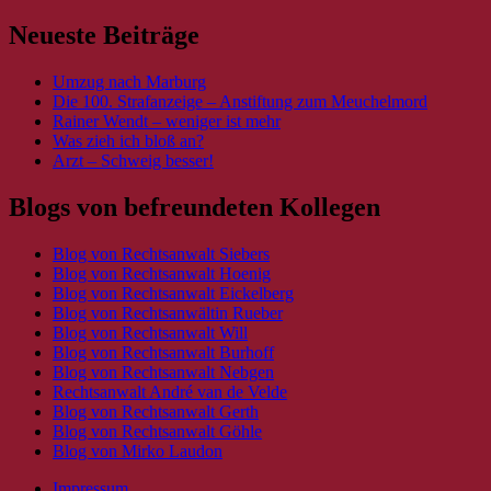
Neueste Beiträge
Umzug nach Marburg
Die 100. Strafanzeige – Anstiftung zum Meuchelmord
Rainer Wendt – weniger ist mehr
Was zieh ich bloß an?
Arzt – Schweig besser!
Blogs von befreundeten Kollegen
Blog von Rechtsanwalt Siebers
Blog von Rechtsanwalt Hoenig
Blog von Rechtsanwalt Eickelberg
Blog von Rechtsanwältin Rueber
Blog von Rechtsanwalt Will
Blog von Rechtsanwalt Burhoff
Blog von Rechtsanwalt Nebgen
Rechtsanwalt André van de Velde
Blog von Rechtsanwalt Gerth
Blog von Rechtsanwalt Göhle
Blog von Mirko Laudon
Impressum